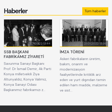
Haberler
Tüm haberler
21.01.2022 13:44
21.01.2022 13:36
SSB BAŞKANI
İMZA TÖRENİ
FABRİKAMIZ ZİYARETİ
Askeri fabrikaların üretim,
Savunma Sanayi Başkanı
bakım, onarım ve
Prof. Dr İsmail Demir, Ak Parti
modernizasyon
Konya milletvekili Ziya
faaliyetlerinde kritiklik arz
Altunyaldız, Konya Valimiz,
eden ve yurt dışından temin
Konya Sanayi Odası
edilen ham madde, malzeme
Başkanımız fabrikamızı z...
ve sist...