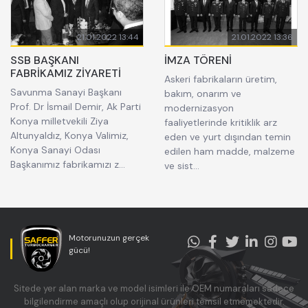
21.01.2022 13:44
21.01.2022 13:36
SSB BAŞKANI
İMZA TÖRENİ
FABRİKAMIZ ZİYARETİ
Askeri fabrikaların üretim,
Savunma Sanayi Başkanı
bakım, onarım ve
Prof. Dr İsmail Demir, Ak Parti
modernizasyon
Konya milletvekili Ziya
faaliyetlerinde kritiklik arz
Altunyaldız, Konya Valimiz,
eden ve yurt dışından temin
Konya Sanayi Odası
edilen ham madde, malzeme
Başkanımız fabrikamızı z...
ve sist...
Motorunuzun gerçek
gücü!
Sitede yer alan marka ve model isimleri ile OEM numaraları sadece
bilgilendirme amaçlı olup orijinal ürünleri temsil etmemektedir.