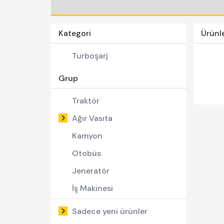
Kategori
Ürünl
Turboşarj
Grup
Traktör
Ağır Vasıta
Kamyon
Otobüs
Jeneratör
İş Makinesi
Forklift
Sadece yeni ürünler
Pick-Up