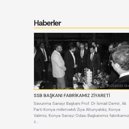
Haberler
21.01.2022 13
SSB BAŞKANI FABRİKAMIZ ZİYARETİ
Savunma Sanayi Başkanı Prof. Dr İsmail Demir, Ak
Parti Konya milletvekili Ziya Altunyaldız, Konya
Valimiz, Konya Sanayi Odası Başkanımız fabrikamız
z...