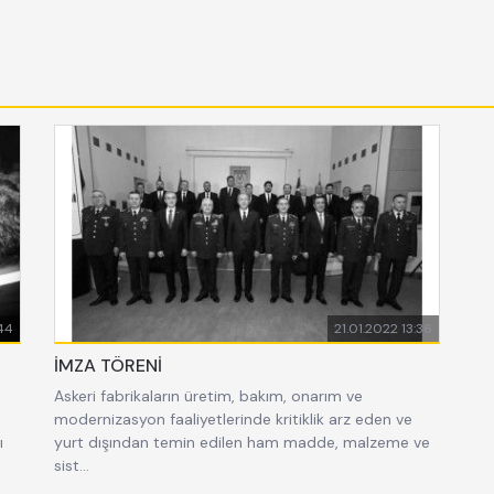
:44
21.01.2022 13:36
İMZA TÖRENİ
Askeri fabrikaların üretim, bakım, onarım ve
modernizasyon faaliyetlerinde kritiklik arz eden ve
ı
yurt dışından temin edilen ham madde, malzeme ve
sist...