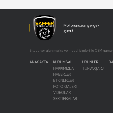
Motorunuzun gerçek
gücü!
Sitede yer alan marka ve model isimleri ile OEM numara
ANASAYFA
KURUMSAL
ÜRÜNLER
BA
HAKKIMIZDA
TURBOŞARJ
HABERLER
ETKINLIKLER
FOTO GALERI
VIDEOLAR
SERTIFIKALAR