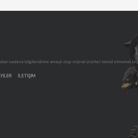
ları sadece bilgilendirme amaçlı olup orijinal ürünleri temsil etmemektedi
YILER
İLETIŞIM