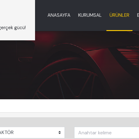
ANASAYFA
KURUMSAL
ÜRÜNLER
erçek gücü!