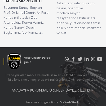
FABRİKAMIZ ZİYARETİ
Askeri fabrikaların üretim,
Savunma Sanayi Başkanı
bakım, onarım ve
Prof. Dr İsmail Demir, Ak Parti
modernizasyon
Konya milletvekili Ziya
faaliyetlerinde kritiklik arz
Altunyaldız, Konya Valimiz,
eden ve yurt dışından temin
Konya Sanayi Odası
edilen ham madde, malzeme
Başkanımız fabrikamızı z...
ve sist...
Motorunuzun gerçek
gücü!
Sitede yer alan marka ve model isimleri ile OEM numaraları sadece
bilgilendirme amaçlı olup orijinal ürünleri temsil etmemektedir.
ANASAYFA
KURUMSAL
ÜRÜNLER
BAYILER
İLETIŞIM
Tasarım and geliştirme:
MeWebStudio