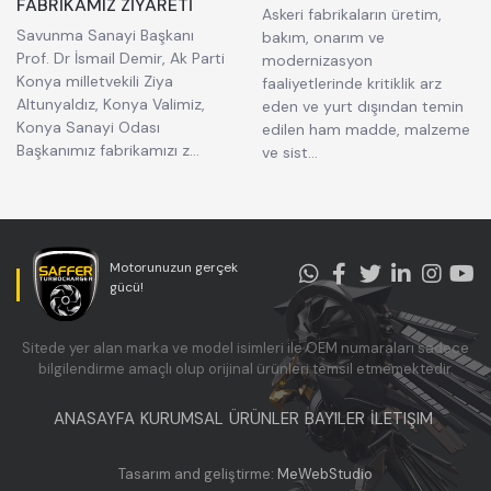
FABRİKAMIZ ZİYARETİ
Askeri fabrikaların üretim,
Savunma Sanayi Başkanı
bakım, onarım ve
Prof. Dr İsmail Demir, Ak Parti
modernizasyon
Konya milletvekili Ziya
faaliyetlerinde kritiklik arz
Altunyaldız, Konya Valimiz,
eden ve yurt dışından temin
Konya Sanayi Odası
edilen ham madde, malzeme
Başkanımız fabrikamızı z...
ve sist...
Motorunuzun gerçek
gücü!
Sitede yer alan marka ve model isimleri ile OEM numaraları sadece
bilgilendirme amaçlı olup orijinal ürünleri temsil etmemektedir.
ANASAYFA
KURUMSAL
ÜRÜNLER
BAYILER
İLETIŞIM
Tasarım and geliştirme:
MeWebStudio